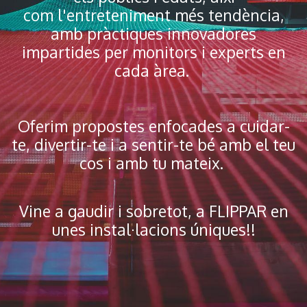
com l'entreteniment més tendència,
amb pràctiques innovadores
impartides per monitors i experts en
cada àrea.
Oferim propostes enfocades a cuidar-
te, divertir-te i a sentir-te bé amb el teu
cos i amb tu mateix.
Vine a gaudir i sobretot, a FLIPPAR en
unes instal·lacions úniques!!