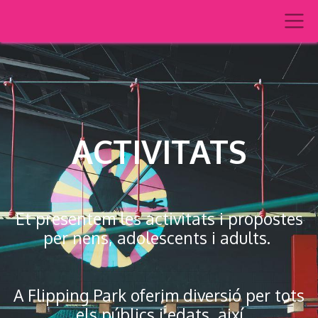
ACTIVITATS
Et presentem les activitats i propostes
per nens, adolescents i adults.
A Flipping Park oferim diversió per tots
els públics i edats, així