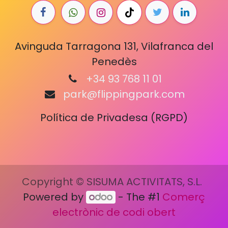
Avinguda Tarragona 131, Vilafranca del
Penedès
+34 93 768 11 01
park@flippingpark.com
Política de Privadesa (RGPD)
Copyright © SISUMA ACTIVITATS, S.L.
Powered by
- The #1
Comerç
electrònic de codi obert