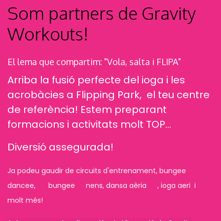
Som partners de Gravity
Workouts!
El lema que compartim: "Vola, salta i FLIPA"
Arriba la fusió perfecte del ioga i les
acrobàcies a Flipping Park, el teu centre
de referència! Estem preparant
formacions i activitats molt TOP...
Diversió assegurada!
Ja podeu gaudir de circuits d'entrenament, bungee
dancee,
bungee
nens, dansa aèria
, ioga aeri i
molt més!