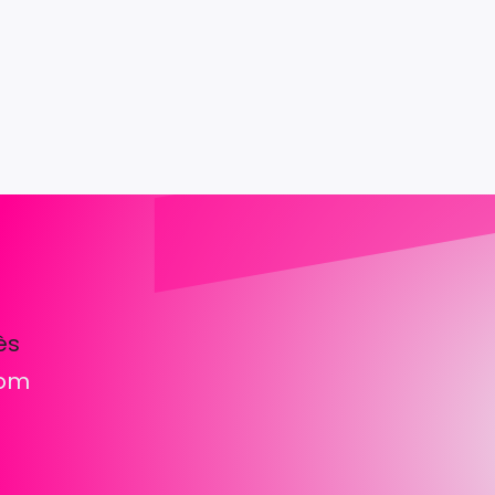
ès
com