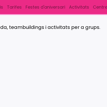
is
Tarifes
Festes d'aniversari
Activitats
Centre
, teambuildings i activitats per a grups.