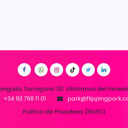
vinguda Tarragona 131, Vilafranca del Pened
+34 93 768 11 01
park@flippingpark.
Política de Privadesa (RGPD)