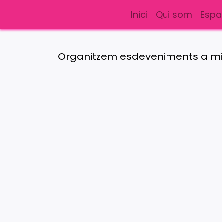
Inici
Qui som
Espa
Organitzem esdeveniments a mida